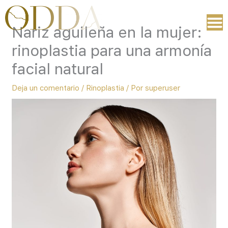
Ir
al
Nariz aguileña en la mujer:
contenido
rinoplastia para una armonía
facial natural
Deja un comentario
/
Rinoplastia
/ Por
superuser