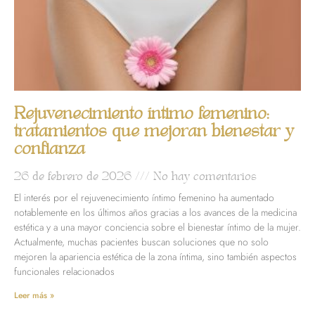
Rejuvenecimiento íntimo femenino:
tratamientos que mejoran bienestar y
confianza
26 de febrero de 2026
No hay comentarios
El interés por el rejuvenecimiento íntimo femenino ha aumentado
notablemente en los últimos años gracias a los avances de la medicina
estética y a una mayor conciencia sobre el bienestar íntimo de la mujer.
Actualmente, muchas pacientes buscan soluciones que no solo
mejoren la apariencia estética de la zona íntima, sino también aspectos
funcionales relacionados
Leer más »