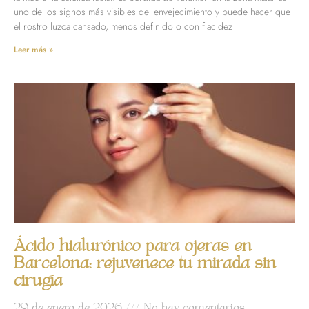
uno de los signos más visibles del envejecimiento y puede hacer que
el rostro luzca cansado, menos definido o con flacidez
Leer más »
Ácido hialurónico para ojeras en
Barcelona: rejuvenece tu mirada sin
cirugía
29 de enero de 2026
No hay comentarios