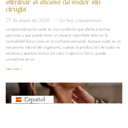
eliminar el exceso de sudor sin
cirugía
27 de enero de 2026
No hay comentarios
La hipersudoración axilar es una condición que afecta a muchas
personas y que puede tener un impacto importante tanto en la
comodidad física como en la confianza personal. Aunque sudar es un
mecanismo natural del organismo, cuando la producción de sudor es
excesiva y aparece incluso sin calor o ejercicio físico, puede
convertirse en un
Leer más »
Español
Русский