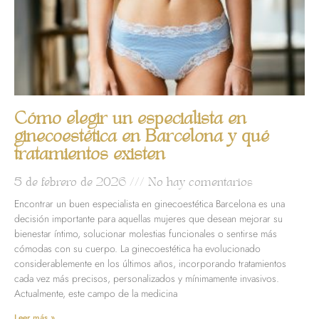
Cómo elegir un especialista en
ginecoestética en Barcelona y qué
tratamientos existen
5 de febrero de 2026
No hay comentarios
Encontrar un buen especialista en ginecoestética Barcelona es una
decisión importante para aquellas mujeres que desean mejorar su
bienestar íntimo, solucionar molestias funcionales o sentirse más
cómodas con su cuerpo. La ginecoestética ha evolucionado
considerablemente en los últimos años, incorporando tratamientos
cada vez más precisos, personalizados y mínimamente invasivos.
Actualmente, este campo de la medicina
Leer más »