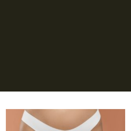
Página
Página
Página
Página
Página