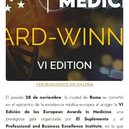
VER RESULTADOS EN GALERÍA
El pasado
28 de noviembre
, la ciudad de
Roma
se convirtió
en el epicentro de la excelencia médica europea al acoger la
VI
Edición de los European Awards in Medicine
, una
prestigiosa gala organizada por
El Suplemento
y el
Professional and Business Excellence Institute
, en la que