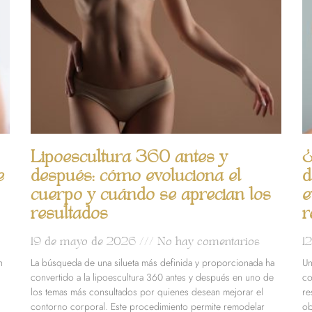
Lipoescultura 360 antes y
¿
e
después: cómo evoluciona el
d
cuerpo y cuándo se aprecian los
e
resultados
r
19 de mayo de 2026
No hay comentarios
1
n
La búsqueda de una silueta más definida y proporcionada ha
Un
convertido a la lipoescultura 360 antes y después en uno de
co
los temas más consultados por quienes desean mejorar el
re
contorno corporal. Este procedimiento permite remodelar
ob