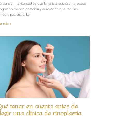
tervención, la realidad es que la nariz atraviesa un proceso
ogresivo de recuperación y adaptación que requiere
empo y paciencia. La
er más »
ué tener en cuenta antes de
legir una clínica de rinoplastia