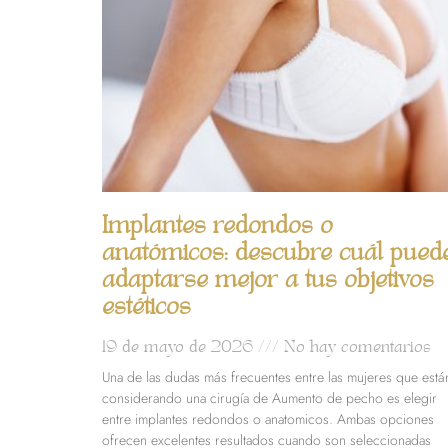
Implantes redondos o
anatómicos: descubre cuál pued
adaptarse mejor a tus objetivos
estéticos
19 de mayo de 2026
No hay comentarios
Una de las dudas más frecuentes entre las mujeres que está
considerando una cirugía de Aumento de pecho es elegir
entre implantes redondos o anatomicos. Ambas opciones
ofrecen excelentes resultados cuando son seleccionadas