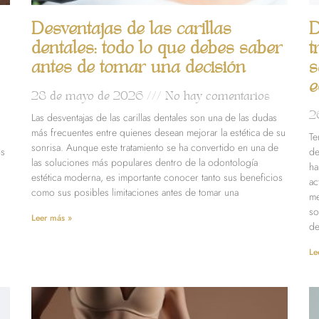
Desventajas de las carillas
D
dentales: todo lo que debes saber
t
antes de tomar una decisión
s
e
28 de mayo de 2026
No hay comentarios
2
Las desventajas de las carillas dentales son una de las dudas
más frecuentes entre quienes desean mejorar la estética de su
Te
sonrisa. Aunque este tratamiento se ha convertido en una de
os
de
las soluciones más populares dentro de la odontología
ha
estética moderna, es importante conocer tanto sus beneficios
ac
como sus posibles limitaciones antes de tomar una
me
so
Leer más »
de
Le