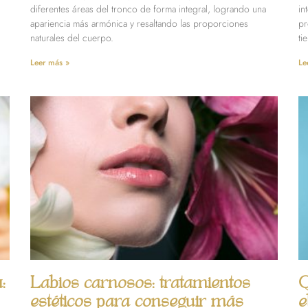
diferentes áreas del tronco de forma integral, logrando una
in
apariencia más armónica y resaltando las proporciones
pr
naturales del cuerpo.
ti
Leer más »
Le
:
Labios carnosos: tratamientos
Q
estéticos para conseguir más
e