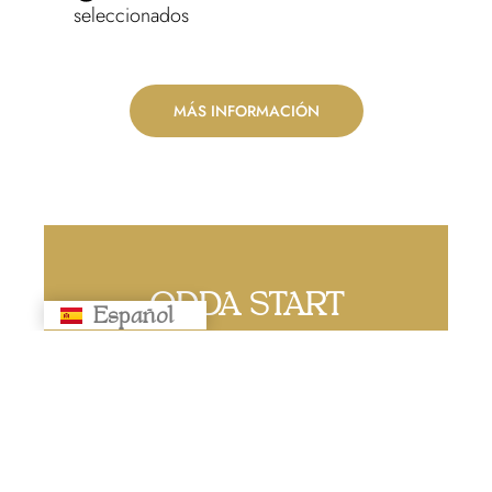
seleccionados
MÁS INFORMACIÓN
ODDA START
Español
Русский
50
€
Mensual