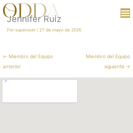
Ir
al
Jennifer Ruiz
contenido
Por
superuser
/
27 de mayo de 2026
←
Miembro del Equipo
Miembro del Equipo
anterior
siguiente
→